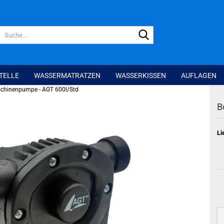
Suche...
TELLE
WASSERMATRATZEN
WASSERKISSEN
AUFLAGEN
chinenpumpe - AGT 600l/Std
B
Li