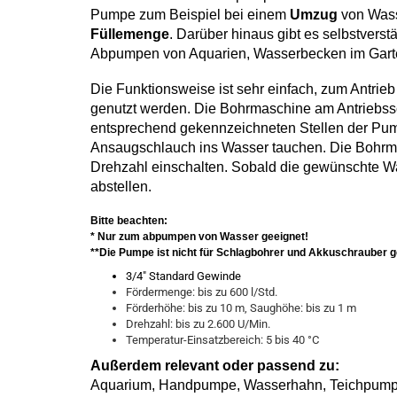
Pumpe zum Beispiel bei einem
Umzug
von Wass
Füllemenge
. Darüber hinaus gibt es selbstverst
Abpumpen von Aquarien, Wasserbecken im Garten,
Die Funktionsweise ist sehr einfach, zum Antr
genutzt werden. Die Bohrmaschine am Antriebssc
entsprechend gekennzeichneten Stellen der Pum
Ansaugschlauch ins Wasser tauchen. Die Bohrma
Drehzahl einschalten. Sobald die gewünschte 
abstellen.
Bitte beachten:
* Nur zum abpumpen von Wasser geeignet!
**Die Pumpe ist nicht für Schlagbohrer und Akkuschrauber g
3/4" Standard Gewinde
Fördermenge: bis zu 600 l/Std.
Förderhöhe: bis zu 10 m, Saughöhe: bis zu 1 m
Drehzahl: bis zu 2.600 U/Min.
Temperatur-Einsatzbereich: 5 bis 40 °C
Außerdem relevant oder passend zu:
Aquarium, Handpumpe, Wasserhahn, Teichpumpe