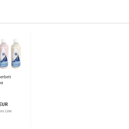
erbett
ma
 EUR
ro Liter