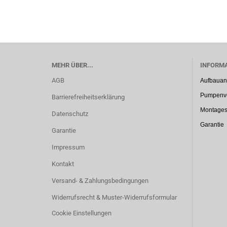
MEHR ÜBER...
INFORM
AGB
Aufbauan
Pumpenve
Barrierefreiheitserklärung
Montages
Datenschutz
Garantie
Garantie
Impressum
Kontakt
Versand- & Zahlungsbedingungen
Widerrufsrecht & Muster-Widerrufsformular
Cookie Einstellungen