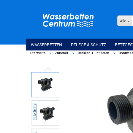
Alle
WASSERBETTEN
PFLEGE & SCHUTZ
BETTGES
»
»
»
Startseite
Zubehör
Befüllen + Entleeren
Bohrmas
Softside Wasserbetten
WaterSpring