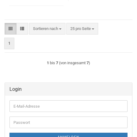
Sortieren nach
pro Seite
Sortieren nach
25 pro Seite
1
1
bis
7
(von insgesamt
7
)
Login
E-
Mail-
Adresse
Passwort