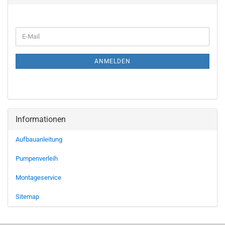
WEITER
E-
ZUR
Mail
NEWSLETTER-
ANMELDUNG
ANMELDEN
Informationen
Aufbauanleitung
Pumpenverleih
Montageservice
Sitemap