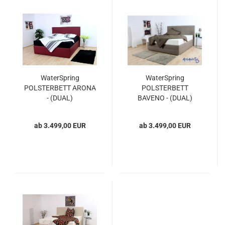
WaterSpring
WaterSpring
POLSTERBETT ARONA
POLSTERBETT
- (DUAL)
BAVENO - (DUAL)
ab 3.499,00 EUR
ab 3.499,00 EUR