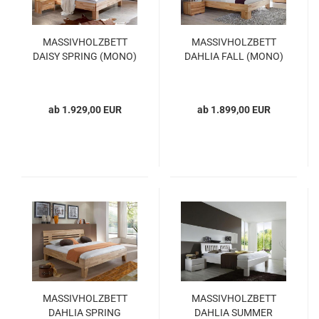
MASSIVHOLZBETT
MASSIVHOLZBETT
DAISY SPRING (MONO)
DAHLIA FALL (MONO)
ab 1.929,00 EUR
ab 1.899,00 EUR
MASSIVHOLZBETT
MASSIVHOLZBETT
DAHLIA SPRING
DAHLIA SUMMER