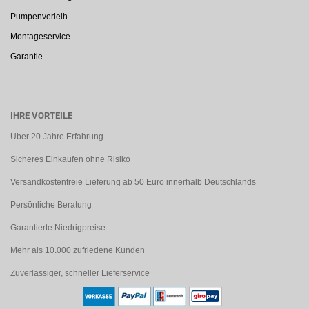
Pumpenverleih
Montageservice
Garantie
IHRE VORTEILE
Über 20 Jahre Erfahrung
Sicheres Einkaufen ohne Risiko
Versandkostenfreie Lieferung ab 50 Euro innerhalb Deutschlands
Persönliche Beratung
Garantierte Niedrigpreise
Mehr als 10.000 zufriedene Kunden
Zuverlässiger, schneller Lieferservice