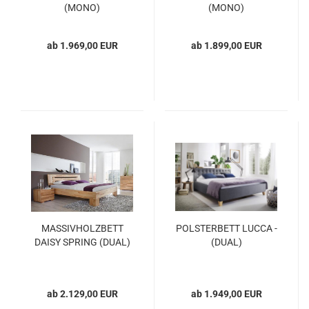
(MONO)
(MONO)
ab 1.969,00 EUR
ab 1.899,00 EUR
MASSIVHOLZBETT
POLSTERBETT LUCCA -
DAISY SPRING (DUAL)
(DUAL)
ab 2.129,00 EUR
ab 1.949,00 EUR