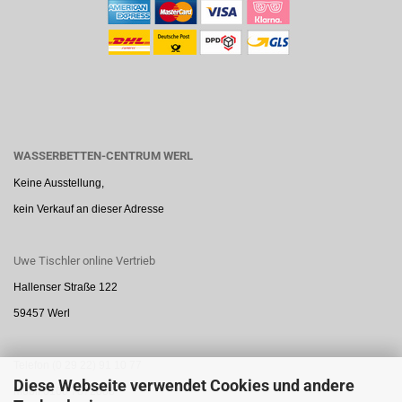
WASSERBETTEN-CENTRUM WERL
Keine Ausstellung,
kein Verkauf an dieser Adresse
Uwe Tischler online Vertrieb
Hallenser Straße 122
59457 Werl
Telefon (0 29 22) 91 10 77
Diese Webseite verwendet Cookies und andere
Mobil 0160 7872888