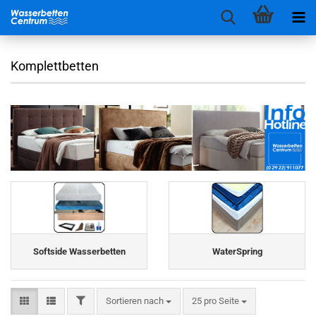
Komplettbetten
Softside Wasserbetten
WaterSpring
FILTER
Sortieren nach
pro Seite
Sortieren nach
25 pro Seite