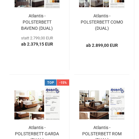
Atlantis -
Atlantis -
POLSTERBETT
POLSTERBETT COMO
BAVENO (DUAL)
(DUAL)
statt 2.799,00 EUR
ab 2.379,15 EUR
ab 2.899,00 EUR
TOP
-15%
Atlantis -
Atlantis -
POLSTERBETT GARDA
POLSTERBETT ROM