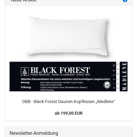
OBB - Black Forest Daunen Kopfkissen „Madlene“
ab 199,00 EUR
Newsletter-Anmeldung