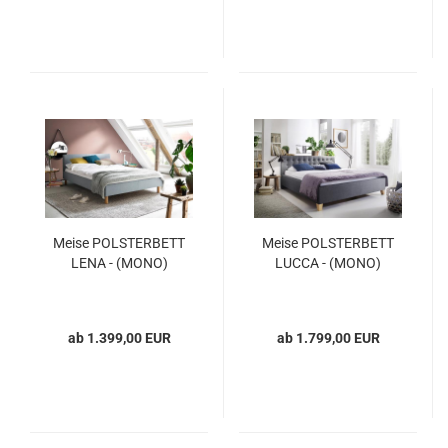
Meise POLSTERBETT
Meise POLSTERBETT
LENA - (MONO)
LUCCA - (MONO)
ab 1.399,00 EUR
ab 1.799,00 EUR