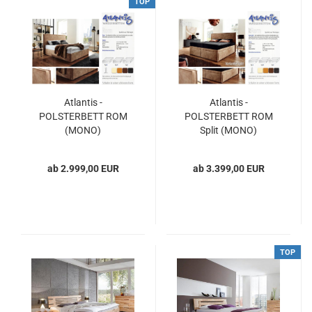
TOP
Atlantis -
Atlantis -
POLSTERBETT ROM
POLSTERBETT ROM
(MONO)
Split (MONO)
ab 2.999,00 EUR
ab 3.399,00 EUR
TOP