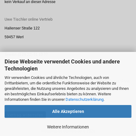
kein Verkauf an dieser Adresse
Uwe Tischler online Vertrieb
Hallenser Straße 122
59457 Werl
Telefon (0 29 22) 91 10 77
Diese Webseite verwendet Cookies und andere
Mobil 0160 7872888
Technologien
Wir verwenden Cookies und ähnliche Technologien, auch von
Wasserbett, Wasserbetten, Wasserbett online, Werl,
Hamm,
Soest,
Unna,
Drittanbietern, um die ordentliche Funktionsweise der Website zu
gewährleisten, die Nutzung unseres Angebotes zu analysieren und Ihnen
Arnsberg,
Menden
ein bestmögliches Einkaufserlebnis bieten zu können. Weitere
Informationen finden Sie in unserer
Datenschutzerklärung
.
Alle Akzeptieren
Vertrag widerrufen
Weitere Informationen
Webshop
by Gambio.de © 2026