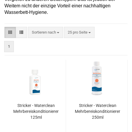
Weitem nicht der einzige Vorteil einer nachhaltigen
Wasserbett-Hygiene.
Sortieren nach
pro Seite
Sortieren nach
25 pro Seite
1
Stricker - Waterclean
Stricker - Waterclean
Mehrbereiskonditionierer
Mehrbereiskonditionierer
125ml
250ml