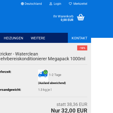
Deutschland
Login
Merkzettel
Ihr Warenkorb
0,00 EUR
HEIZUNGEN
WEITERE
KONTAKT
-16%
tricker - Waterclean
ehrbereiskonditionierer Megapack 1000ml
Bettwaren anzeig
Spannbettlaken
eferzeit:
Schonbezüge + T
1-2 Tage
Kissen + Bezüge
(Ausland abweichend)
Bettwäsche + Bet
rsandgewicht:
1.3
kg je l
statt 38,36 EUR
Haus - Freizeit - Garten anzeigen
Nur 32,00 EUR