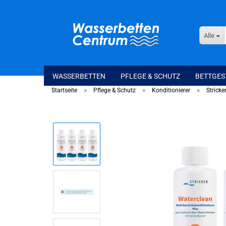
Alle
WASSERBETTEN
PFLEGE & SCHUTZ
BETTGES
»
»
»
Startseite
Pflege & Schutz
Konditionierer
Strick
Softside Wasserbetten
WaterSpring