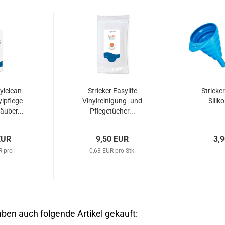
ylclean -
Stricker Easylife
Stricker
lpflege
Vinylreinigung- und
Silik
uber...
Pflegetücher...
EUR
9,50 EUR
3,
 pro l
0,63 EUR pro Stk.
aben auch folgende Artikel gekauft: