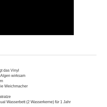
gt das Vinyl
 Algen wirksam
rn
 die Weichmacher
atratze
Dual Wasserbett (2 Wasserkerne) für 1 Jahr