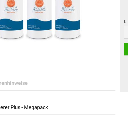
l:
l
renhinweise
ierer Plus - Megapack