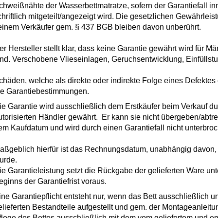
chweißnähte der Wasserbettmatratze, sofern der Garantiefall i
chriftlich mitgeteilt/angezeigt wird. Die gesetzlichen Gewährl
einem Verkäufer gem. § 437 BGB bleiben davon unberührt.
er Hersteller stellt klar, dass keine Garantie gewährt wird für Mä
ind. Verschobene Vlieseinlagen, Geruchsentwicklung, Einfüllstut
chäden, welche als direkte oder indirekte Folge eines Defektes o
ie Garantiebestimmungen.
ie Garantie wird ausschließlich dem Erstkäufer beim Verkauf du
utorisierten Händler gewährt. Er kann sie nicht übergeben/abtrete
em Kaufdatum und wird durch einen Garantiefall nicht unterbro
aßgeblich hierfür ist das Rechnungsdatum, unabhängig davon, 
urde.
ie Garantieleistung setzt die Rückgabe der gelieferten Ware 
eginns der Garantiefrist voraus.
ine Garantiepflicht entsteht nur, wenn das Bett ausschließlich 
elieferten Bestandteile aufgestellt und gem. der Montageanleitun
flege des Bettes ausschließlich mit dem vom geliefertem und em