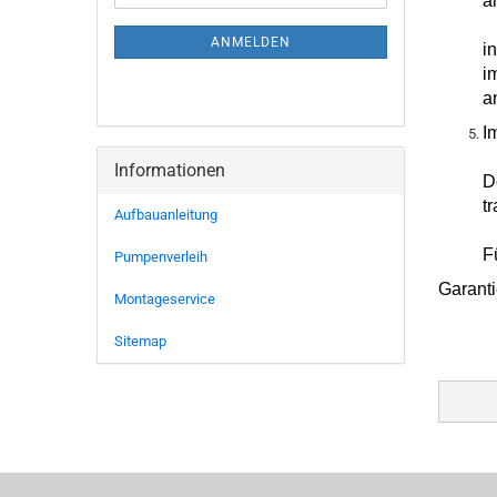
a
Mail
NEWSLETTER-
ANMELDUNG
ANMELDEN
i
i
a
I
Informationen
D
t
Aufbauanleitung
F
Pumpenverleih
Garanti
Montageservice
Sitemap