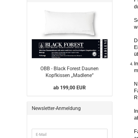
d
S
w
D
E
ü
I
OBB - Black Forest Daunen
m
Kopfkissen „Madlene“
N
ab 199,00 EUR
F
R
Newsletter-Anmeldung
I
a
WEITER
F
E-
ZUR