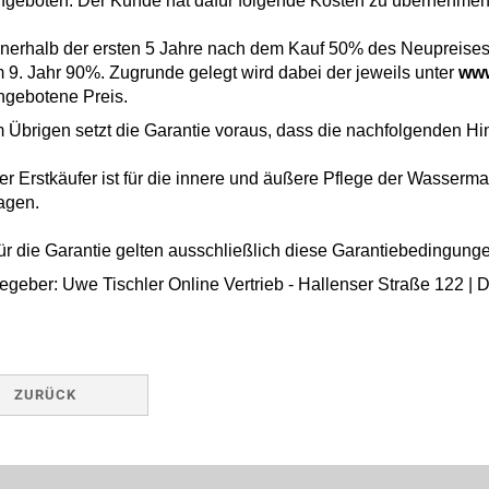
ngeboten. Der Kunde hat dafür folgende Kosten zu übernehmen
nnerhalb der ersten 5 Jahre nach dem Kauf 50% des Neupreises, 
m 9. Jahr 90%. Zugrunde gelegt wird dabei der jeweils unter
www
ngebotene Preis.
m Übrigen setzt die Garantie voraus, dass die nachfolgenden H
er Erstkäufer ist für die innere und äußere Pflege der Wassermat
ragen.
ür die Garantie gelten ausschließlich diese Garantiebedingung
egeber: Uwe Tischler Online Vertrieb - Hallenser Straße 122 |
ZURÜCK