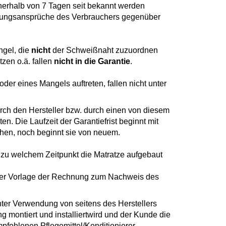
Garten-Zubehör
nnerhalb von 7 Tagen seit bekannt werden
eistungsansprüche des Verbrauchers gegenüber
Kitchenline - Stricker
ngel, die
nicht
der Schweißnaht zuzuordnen
zen o.ä. fallen
nicht in die Garantie
.
der eines Mangels auftreten, fallen nicht unter
rch den Hersteller bzw. durch einen von diesem
n. Die Laufzeit der Garantiefrist beginnt mit
chen, noch beginnt sie von neuem.
zu welchem Zeitpunkt die Matratze aufgebaut
unter Vorlage der Rechnung zum Nachweis des
unter Verwendung von seitens des Herstellers
g montiert und installiertwird und der Kunde die
pfohlenen Pflegemittel/Konditionierer