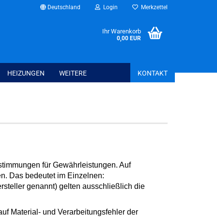
Deutschland
Login
Merkzettel
Ihr Warenkorb
0,00 EUR
HEIZUNGEN
WEITERE
KONTAKT
Bettwaren anzeig
Spannbettlaken
Schonbezüge + T
Kissen + Bezüge
Bettwäsche + Bet
stimmungen für Gewährleistungen. Auf
n. Das bedeutet im Einzelnen:
eller genannt) gelten ausschließlich die
Haus - Freizeit - Garten anzeigen
uf Material- und Verarbeitungsfehler der