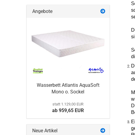
S
s
Angebote
s
D
s
S
d
D
a
d
Wasserbett Atlantis AquaSoft
Mono o. Sockel
M
w
statt 1.129,00 EUR
D
ab 959,65 EUR
B
E
g
Neue Artikel
P