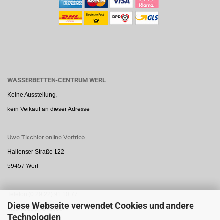
WASSERBETTEN-CENTRUM WERL
Keine Ausstellung,
kein Verkauf an dieser Adresse
Uwe Tischler online Vertrieb
Hallenser Straße 122
59457 Werl
Telefon (0 29 22) 91 10 77
Diese Webseite verwendet Cookies und andere
Mobil 0160 7872888
Technologien