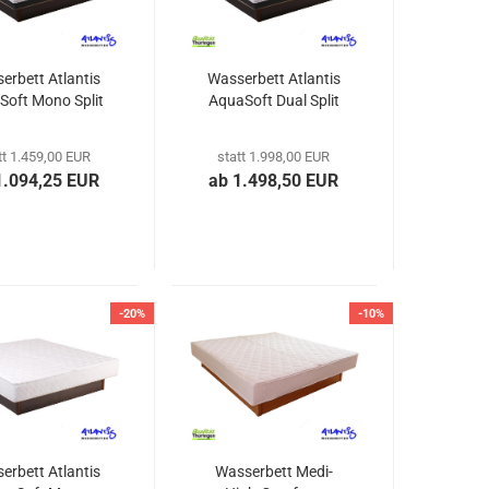
Garten-Zubehör
Kitchenline - Stricker
erbett Atlantis
Wasserbett Atlantis
Soft Mono Split
AquaSoft Dual Split
tt 1.459,00 EUR
statt 1.998,00 EUR
1.094,25 EUR
ab 1.498,50 EUR
-20%
-10%
erbett Atlantis
Wasserbett Medi-