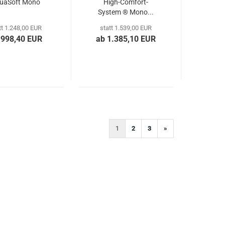
uaSoft Mono
High-Comfort-
System ® Mono...
tt 1.248,00 EUR
statt 1.539,00 EUR
 998,40 EUR
ab 1.385,10 EUR
1
2
3
»