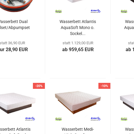
asserbett Dual
Wasserbett Atlantis
Wass
llset/Abpumpset
AquaSoft Mono o.
Aqua
Sockel...
statt 36,90 EUR
statt 1.129,00 EUR
sta
ur 28,90 EUR
ab 959,65 EUR
ab 
-20%
-10%
serbett Atlantis
Wasserbett Medi-
Wass