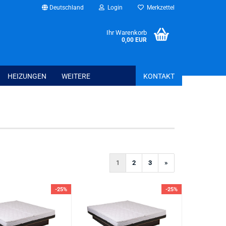
Deutschland
Login
Merkzettel
Ihr Warenkorb
0,00 EUR
HEIZUNGEN
WEITERE
KONTAKT
Bettwaren anzeig
Spannbettlaken
Schonbezüge + T
Kissen + Bezüge
1
2
3
»
Bettwäsche + Bet
-25%
-25%
Haus - Freizeit - Garten anzeigen