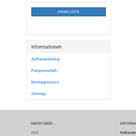
Mail
NEWSLETTER-
ANMELDUNG
ANMELDEN
Informationen
Aufbauanleitung
Pumpenverleih
Montageservice
Sitemap
MEHR ÜBER...
INFORM
AGB
Aufbauan