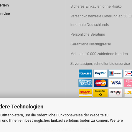
rleih
Sicheres Einkaufen ohne Risiko
ervice
Versandkostenfreie Lieferung ab 50 E
innerhalb Deutschlands
Persönliche Beratung
Garantierte Niedrigpreise
Mehr als 10.000 zufriedene Kunden
Zuverlässiger, schneller Lieferservice
dere Technologien
rittanbietern, um die ordentliche Funktionsweise der Website zu
n und Ihnen ein bestmögliches Einkaufserlebnis bieten zu können. Weitere
Webshop
by Gambio.de © 2026