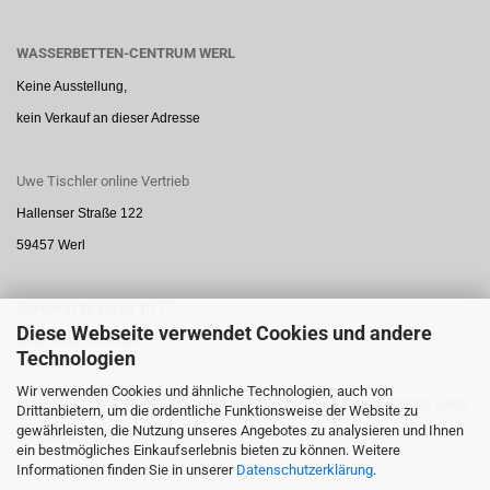
WASSERBETTEN-CENTRUM WERL
Keine Ausstellung,
kein Verkauf an dieser Adresse
Uwe Tischler online Vertrieb
Hallenser Straße 122
59457 Werl
Telefon (0 29 22) 91 10 77
Diese Webseite verwendet Cookies und andere
Mobil 0160 7872888
Technologien
Wir verwenden Cookies und ähnliche Technologien, auch von
Wasserbett, Wasserbetten, Wasserbett online, Werl,
Hamm,
Soest,
Unna,
Drittanbietern, um die ordentliche Funktionsweise der Website zu
gewährleisten, die Nutzung unseres Angebotes zu analysieren und Ihnen
Arnsberg,
Menden
ein bestmögliches Einkaufserlebnis bieten zu können. Weitere
Informationen finden Sie in unserer
Datenschutzerklärung
.