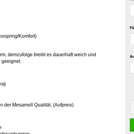
Fü
xspring/Komfort)
rm, demzufolge bleibt es dauerhaft weich und
Au
 geeignet.
eug
n der Mesamoll Qualität. (Aufpreis)
e
rschwankungen