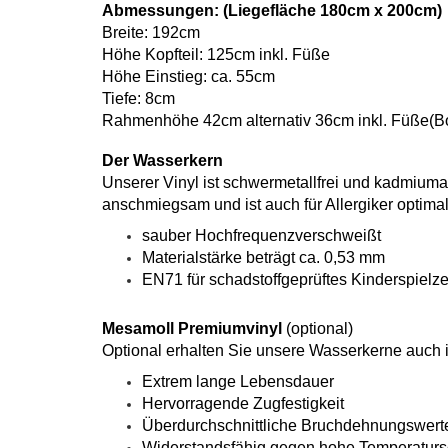
Abmessungen: (Liegefläche 180cm x 200cm)
Breite: 192cm
Höhe Kopfteil: 125cm inkl. Füße
Höhe Einstieg: ca. 55cm
Tiefe: 8cm
Rahmenhöhe 42cm alternativ 36cm inkl. Füße(Bo
Der Wasserkern
Unserer Vinyl ist schwermetallfrei und kadmiuma
anschmiegsam und ist auch für Allergiker optimal
sauber Hochfrequenzverschweißt
Materialstärke beträgt ca. 0,53 mm
EN71 für schadstoffgeprüftes Kinderspielz
Mesamoll Premiumvinyl
(optional)
Optional erhalten Sie unsere Wasserkerne auch i
Extrem lange Lebensdauer
Hervorragende Zugfestigkeit
Überdurchschnittliche Bruchdehnungswert
Widerstandsfähig gegen hohe Temperatu