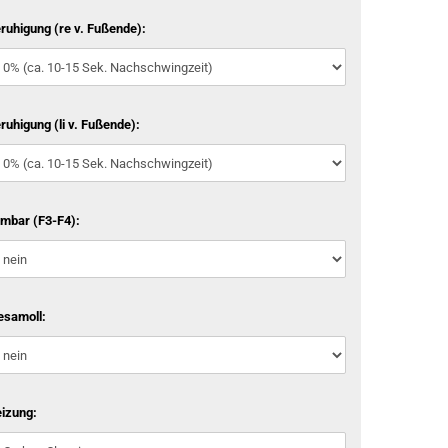
Garten-Zubehör
ruhigung (re v. Fußende):
Kitchenline - Stricker
ruhigung (li v. Fußende):
mbar (F3-F4):
samoll:
izung: