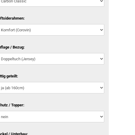
ftsiderahmen:
flage / Bezug:
ttig geteilt:
hutz / Topper:
ckel / Unterbau: