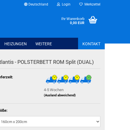
Deutschland
Login
Merkzettel
Ihr Warenkorb
0,00 EUR
HEIZUNGEN
WEITERE
KONTAKT
tlantis - POLSTERBETT ROM Split (DUAL)
Bettwaren anzeig
Spannbettlaken
eferzeit:
Schonbezüge + T
4-5 Wochen
Kissen + Bezüge
(Ausland abweichend)
Bettwäsche + Bet
öße:
Haus - Freizeit - Garten anzeigen