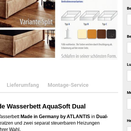
Be
Be
Lu
Lieferumfang
Montage-Service
Me
ide Wasserbett AquaSoft Dual
Wasserbett
Made in Germany by ATLANTIS
in
Dual-
He
tratzen und zwei separat steuerbaren Heizungen
hrer Wahl.