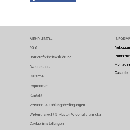
MEHR ÜBER...
INFORM
AGB
Aufbauan
Pumpenve
Barrierefreiheitserklärung
Montages
Datenschutz
Garantie
Garantie
Impressum
Kontakt
Versand- & Zahlungsbedingungen
Widerrufsrecht & Muster-Widerrufsformular
Cookie Einstellungen