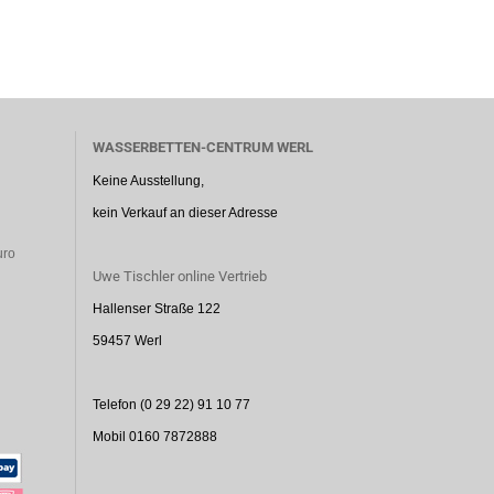
WASSERBETTEN-CENTRUM WERL
Keine Ausstellung,
kein Verkauf an dieser Adresse
uro
Uwe Tischler online Vertrieb
Hallenser Straße 122
59457 Werl
Telefon (0 29 22) 91 10 77
Mobil 0160 7872888