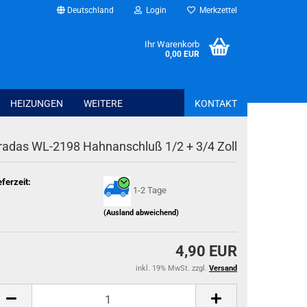
Deutschland
Login
Merkzettel
Ihr Warenkorb
0,00 EUR
HEIZUNGEN
WEITERE
KONTAKT
radas WL-2198 Hahnanschluß 1/2 + 3/4 Zoll
Bettwaren anzeig
Spannbettlaken
eferzeit:
1-2 Tage
Schonbezüge + T
Kissen + Bezüge
(Ausland abweichend)
Bettwäsche + Bet
4,90 EUR
inkl. 19% MwSt. zzgl.
Versand
Haus - Freizeit - Garten anzeigen