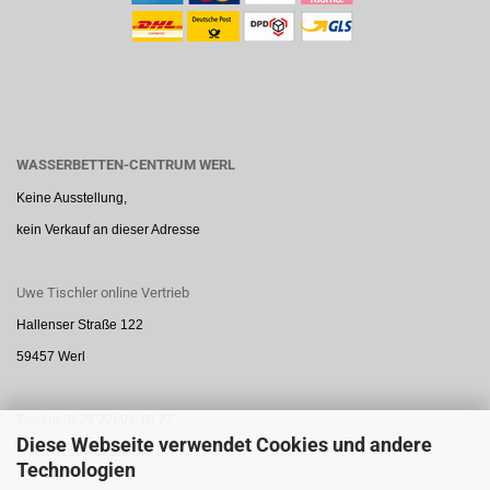
WASSERBETTEN-CENTRUM WERL
Keine Ausstellung,
kein Verkauf an dieser Adresse
Uwe Tischler online Vertrieb
Hallenser Straße 122
59457 Werl
Telefon (0 29 22) 91 10 77
Diese Webseite verwendet Cookies und andere
Mobil 0160 7872888
Technologien