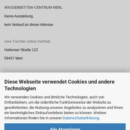
WASSERBETTEN-CENTRUM WERL
Keine Ausstellung,
kein Verkauf an dieser Adresse
Uwe Tischler online Vertrieb
Hallenser Straße 122
59457 Werl
Telefon (0 29 22) 91 10 77
Diese Webseite verwendet Cookies und andere
Mobil 0160 7872888
Technologien
Wir verwenden Cookies und ähnliche Technologien, auch von
Wasserbett, Wasserbetten, Wasserbett online, Werl,
Hamm,
Soest,
Unna,
Drittanbietern, um die ordentliche Funktionsweise der Website zu
gewährleisten, die Nutzung unseres Angebotes zu analysieren und Ihnen
Arnsberg,
Menden
ein bestmögliches Einkaufserlebnis bieten zu können. Weitere
Informationen finden Sie in unserer
Datenschutzerklärung
.
Alle Akzeptieren