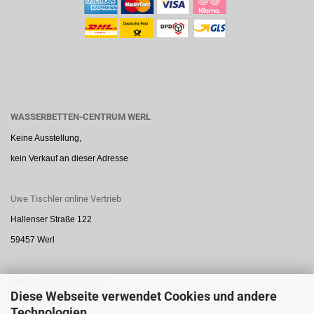
WASSERBETTEN-CENTRUM WERL
Keine Ausstellung,
kein Verkauf an dieser Adresse
Uwe Tischler online Vertrieb
Hallenser Straße 122
59457 Werl
Telefon (0 29 22) 91 10 77
Diese Webseite verwendet Cookies und andere
Mobil 0160 7872888
Technologien