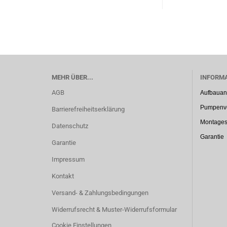
MEHR ÜBER...
INFORM
AGB
Aufbauan
Pumpenve
Barrierefreiheitserklärung
Montages
Datenschutz
Garantie
Garantie
Impressum
Kontakt
Versand- & Zahlungsbedingungen
Widerrufsrecht & Muster-Widerrufsformular
Cookie Einstellungen