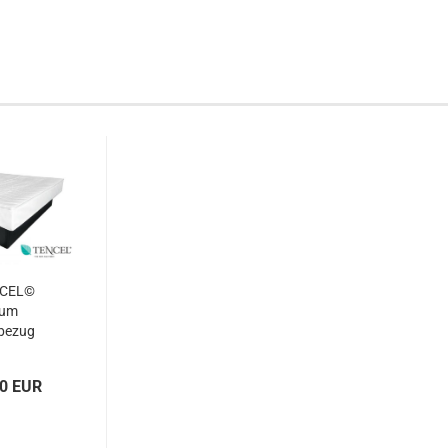
NCEL©
ium
bezug
00 EUR