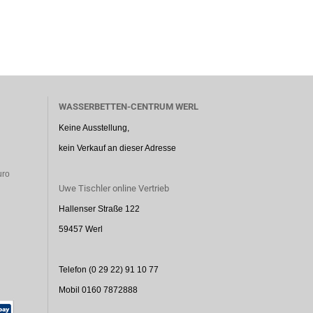
WASSERBETTEN-CENTRUM WERL
Keine Ausstellung,
kein Verkauf an dieser Adresse
uro
Uwe Tischler online Vertrieb
Hallenser Straße 122
59457 Werl
Telefon (0 29 22) 91 10 77
Mobil 0160 7872888