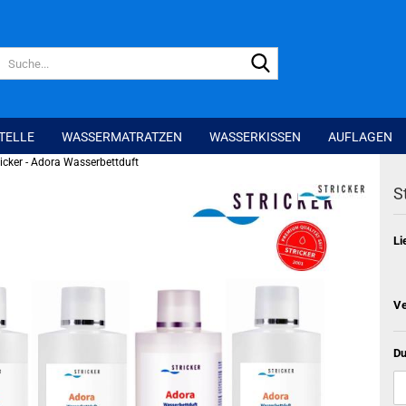
Suche...
TELLE
WASSERMATRATZEN
WASSERKISSEN
AUFLAGEN
ricker - Adora Wasserbettduft
S
Li
Ve
Du