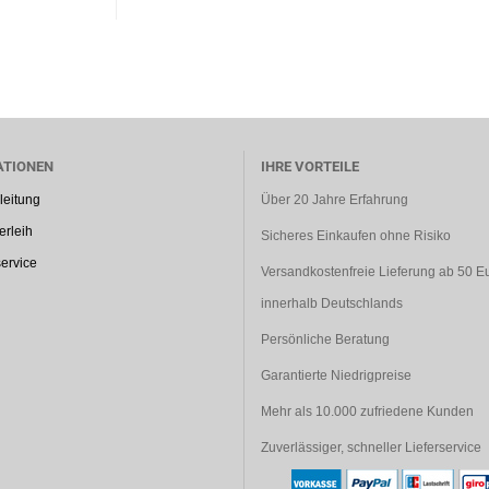
ATIONEN
IHRE VORTEILE
leitung
Über 20 Jahre Erfahrung
rleih
Sicheres Einkaufen ohne Risiko
ervice
Versandkostenfreie Lieferung ab 50 E
innerhalb Deutschlands
Persönliche Beratung
Garantierte Niedrigpreise
Mehr als 10.000 zufriedene Kunden
Zuverlässiger, schneller Lieferservice