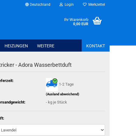
Deutschland
Login
Merkzettel
Ihr Warenkorb
0,00 EUR
HEIZUNGEN
WEITERE
KONTAKT
tricker - Adora Wasserbettduft
Bettwaren anzeig
Spannbettlaken
eferzeit:
1-2 Tage
Schonbezüge + T
Kissen + Bezüge
(Ausland abweichend)
Bettwäsche + Bet
rsandgewicht:
-
kg je Stück
ft:
Haus - Freizeit - Garten anzeigen