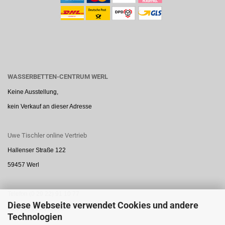
WASSERBETTEN-CENTRUM WERL
Keine Ausstellung,
kein Verkauf an dieser Adresse
Uwe Tischler online Vertrieb
Hallenser Straße 122
59457 Werl
Telefon (0 29 22) 91 10 77
Diese Webseite verwendet Cookies und andere
Mobil 0160 7872888
Technologien