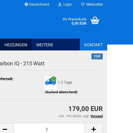
Deutschland
Login
Merkzettel
Ihr Warenkorb
0,00 EUR
HEIZUNGEN
WEITERE
KONTAKT
TOP
arbon IQ - 215 Watt
Bettwaren anzeig
Spannbettlaken
eferzeit:
1-2 Tage
Schonbezüge + T
Kissen + Bezüge
(Ausland abweichend)
Bettwäsche + Bet
179,00 EUR
inkl. 19% MwSt. zzgl.
Versand
Haus - Freizeit - Garten anzeigen