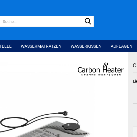
Suche...
TELLE
WASSERMATRATZEN
WASSERKISSEN
AUFLAGEN
C
Li