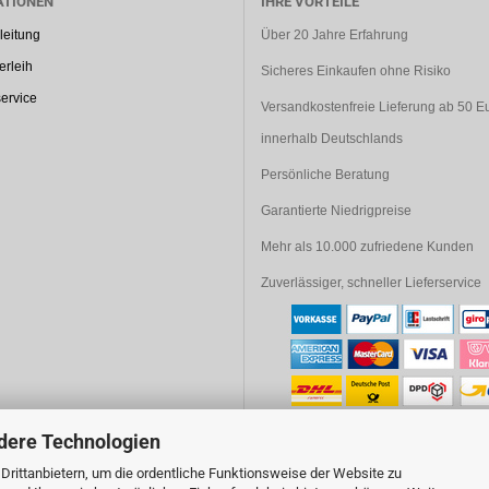
ATIONEN
IHRE VORTEILE
leitung
Über 20 Jahre Erfahrung
rleih
Sicheres Einkaufen ohne Risiko
ervice
Versandkostenfreie Lieferung ab 50 E
innerhalb Deutschlands
Persönliche Beratung
Garantierte Niedrigpreise
Mehr als 10.000 zufriedene Kunden
Zuverlässiger, schneller Lieferservice
dere Technologien
rittanbietern, um die ordentliche Funktionsweise der Website zu