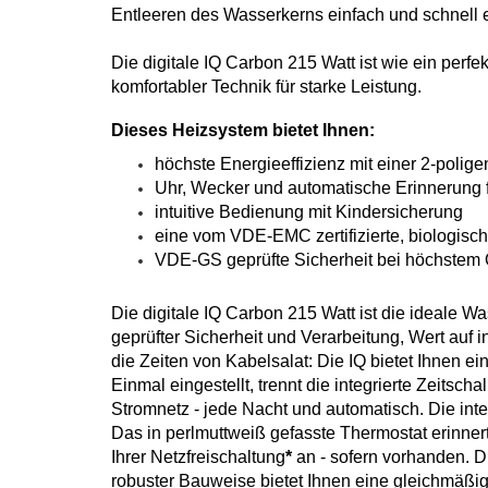
Entleeren des Wasserkerns einfach und schnell 
Die digitale IQ Carbon 215 Watt ist wie ein perfe
komfortabler Technik für starke Leistung.
Dieses Heizsystem bietet Ihnen:
höchste Energieeffizienz mit einer 2-polig
Uhr, Wecker und automatische Erinnerung f
intuitive Bedienung mit Kindersicherung
eine vom VDE-EMC zertifizierte, biologisc
VDE-GS geprüfte Sicherheit bei höchstem 
Die digitale IQ Carbon 215 Watt ist die ideale W
geprüfter Sicherheit und Verarbeitung, Wert auf i
die Zeiten von Kabelsalat: Die IQ bietet Ihnen ei
Einmal eingestellt, trennt die integrierte Zeits
Stromnetz - jede Nacht und automatisch. Die int
Das in perlmuttweiß gefasste Thermostat erinnert
Ihrer Netzfreischaltung
*
an - sofern vorhanden. 
robuster Bauweise bietet Ihnen eine gleichmäßig