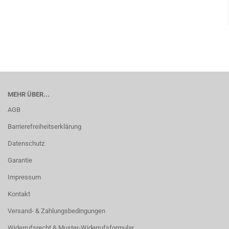
MEHR ÜBER...
AGB
Barrierefreiheitserklärung
Datenschutz
Garantie
Impressum
Kontakt
Versand- & Zahlungsbedingungen
Widerrufsrecht & Muster-Widerrufsformular