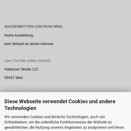
WASSERBETTEN-CENTRUM WERL
Keine Ausstellung,
kein Verkauf an dieser Adresse
Uwe Tischler online Vertrieb
Hallenser Straße 122
59457 Werl
Telefon (0 29 22) 91 10 77
Diese Webseite verwendet Cookies und andere
Mobil 0160 7872888
Technologien
Wir verwenden Cookies und ähnliche Technologien, auch von
Wasserbett, Wasserbetten, Wasserbett online, Werl,
Hamm,
Soest,
Unna,
Drittanbietern, um die ordentliche Funktionsweise der Website zu
gewährleisten, die Nutzung unseres Angebotes zu analysieren und Ihnen
Arnsberg,
Menden