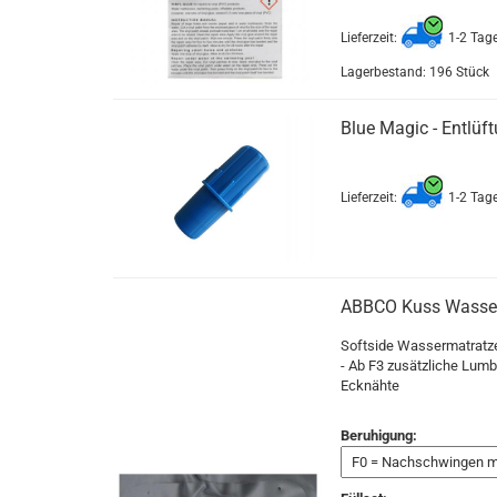
Lieferzeit:
1-2 Tag
Lagerbestand: 196 Stück
Blue Magic - Entlüft
Lieferzeit:
1-2 Tag
ABBCO Kuss Wasser
Softside Wassermatratze 
- Ab F3 zusätzliche Lumb
Ecknähte
Beruhigung: