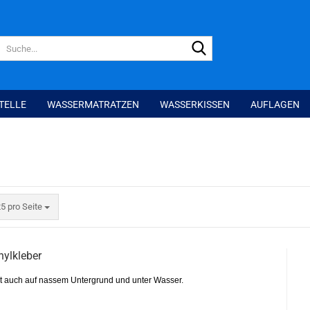
Suche...
TELLE
WASSERMATRATZEN
WASSERKISSEN
AUFLAGEN
ro Seite
5 pro Seite
nylkleber
t auch auf nassem Untergrund und unter Wasser.