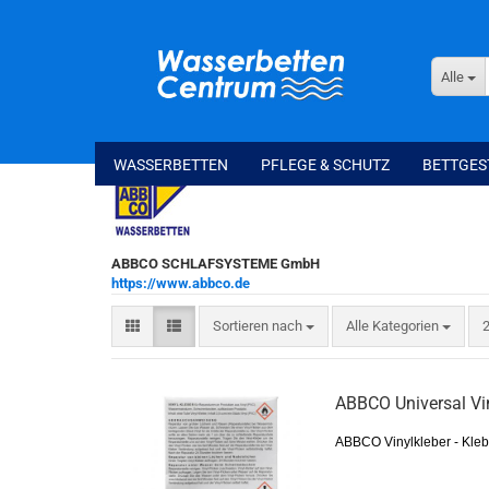
Alle
WASSERBETTEN
PFLEGE & SCHUTZ
BETTGES
ABBCO SCHLAFSYSTEME GmbH
https://www.abbco.de
Sortieren nach
p
Sortieren nach
Alle Kategorien
2
ABBCO Universal Vi
ABBCO Vinylkleber - Kleb