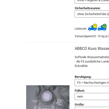
Sicherheitswanne:
Lieferzeit:
Versandgewicht:
10
kg je 
ABBCO Kuss Wasser
Softside Wassermatratze 
- Ab F3 zusätzliche Lumb
Ecknähte
Beruhigung:
Füllset:
Größe: