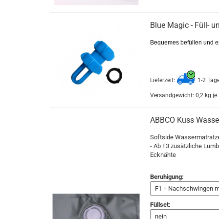
Blue Magic - Füll- u
Bequemes befüllen und e
Lieferzeit:
1-2 Tag
Versandgewicht:
0,2
kg je
ABBCO Kuss Wasser
Softside Wassermatratze 
- Ab F3 zusätzliche Lumb
Ecknähte
Beruhigung:
Füllset: