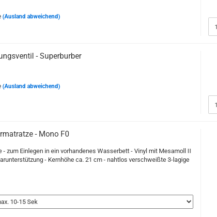
e
(Ausland abweichend)
ungsventil - Superburber
e
(Ausland abweichend)
matratze - Mono F0
- zum Einlegen in ein vorhandenes Wasserbett - Vinyl mit Mesamoll II
arunterstützung - Kernhöhe ca. 21 cm - nahtlos verschweißte 3-lagige