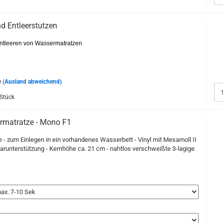
nd Entleerstutzen
ntleeren von Wassermatratzen
e
(Ausland abweichend)
 Stück
matratze - Mono F1
- zum Einlegen in ein vorhandenes Wasserbett - Vinyl mit Mesamoll II
arunterstützung - Kernhöhe ca. 21 cm - nahtlos verschweißte 3-lagige