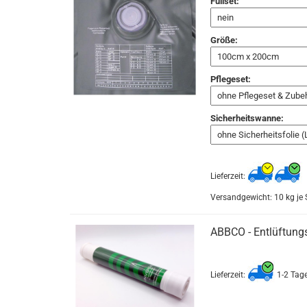
Füllset:
Größe:
Pflegeset:
Sicherheitswanne:
Lieferzeit:
Versandgewicht:
10
kg je 
ABBCO - Entlüftun
Lieferzeit:
1-2 Tag