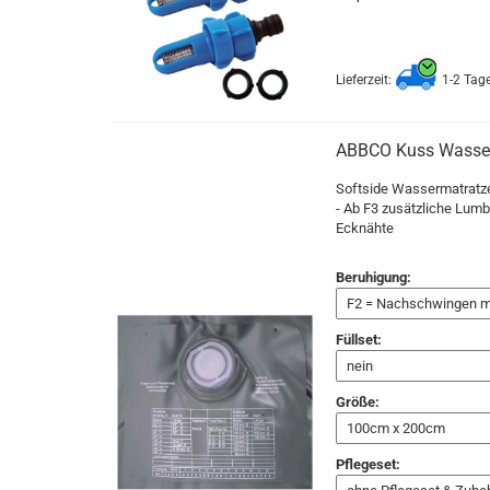
Lieferzeit:
1-2 Tag
ABBCO Kuss Wasser
Softside Wassermatratze 
- Ab F3 zusätzliche Lumb
Ecknähte
Beruhigung:
Füllset:
Größe:
Pflegeset: