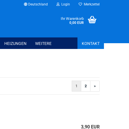
Deutschland
Login
Merkzettel
Ihr Warenkorb
0,00 EUR
HEIZUNGEN
WEITERE
KONTAKT
Bettwaren anzeig
Spannbettlaken
Schonbezüge + T
1
2
»
Kissen + Bezüge
Bettwäsche + Bet
Haus - Freizeit - Garten anzeigen
3,90 EUR